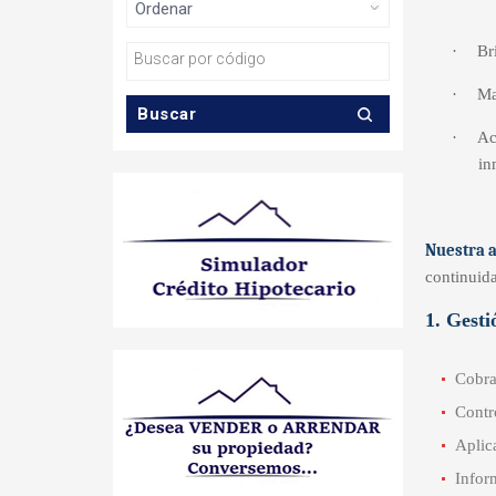
·
Br
·
Ma
·
Ac
in
Nuestra a
continuid
1. Gesti
Cobra
Contro
Aplic
Infor