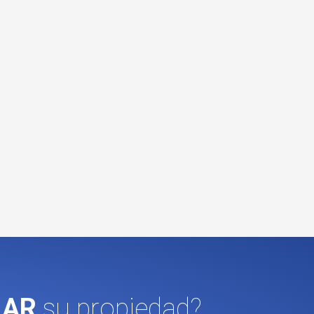
LAR
su propiedad?