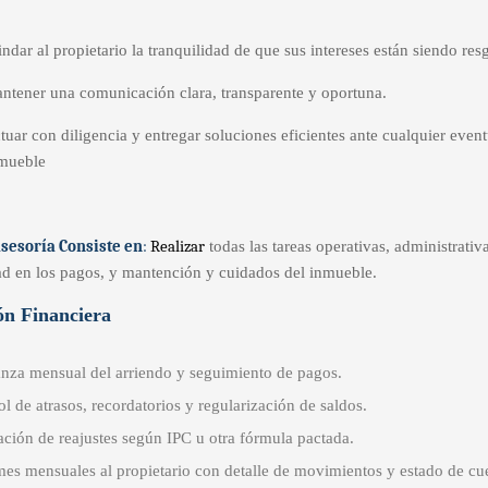
indar al propietario la tranquilidad de que sus intereses están siendo r
ntener una comunicación clara, transparente y oportuna.
tuar con diligencia y entregar soluciones eficientes ante cualquier even
mueble
sesoría Consiste en
:
Realizar
todas las tareas operativas, administrativ
ad en los pagos, y mantención y cuidados del inmueble.
ón Financiera
nza mensual del arriendo y seguimiento de pagos.
l de atrasos, recordatorios y regularización de saldos.
ación de reajustes según IPC u otra fórmula pactada.
mes mensuales al propietario con detalle de movimientos y estado de cu