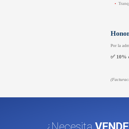
Tranq
Honor
Por la adm
✅
10% d
(Facturac
¿Necesita
VENDE