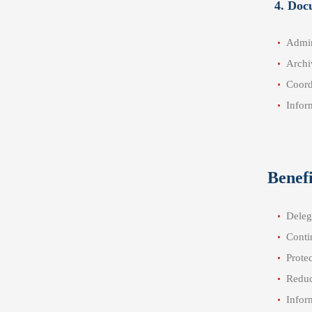
4. Doc
Admin
Archi
Coord
Infor
Benefi
Delega
Conti
Prote
Reduc
Infor