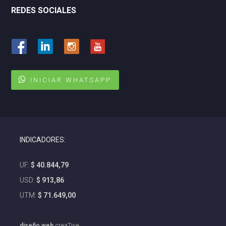
REDES SOCIALES
INICIAR WHATSAPP
INDICADORES:
UF:
$ 40.844,79
USD:
$ 913,86
UTM:
$ 71.649,00
diseño web
crea7ive