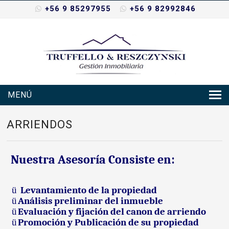
+56 9 85297955
+56 9 82992846
MENÚ
Inicio
ARRIENDOS
Nosotros
Nuestra Asesoría Consiste en:
Propiedades
Servicios
ü
Levantamiento de la propiedad
ü
Análisis preliminar del inmueble
Noticias
Contacto
ü
Evaluación y fijación del canon de arriendo
ü
Promoción y Publicación
de su propiedad