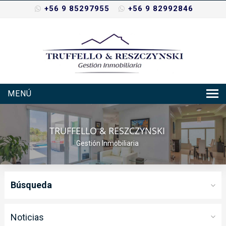
+56 9 85297955
+56 9 82992846
MENÚ
Inicio
TRUFFELLO & RESZCZYNSKI
Nosotros
Gestión Inmobiliaria
Propiedades
Servicios
Búsqueda
Noticias
Contacto
Noticias