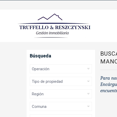
BUSC
Búsqueda
MANO
Para no
Encárgue
encuentr