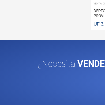
VENTA D
DEPTO
PROVI
PROVI
UF 3
¿Necesita
VENDE