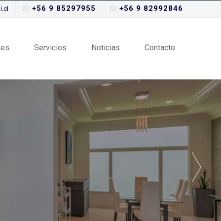
+56 9 85297955
+56 9 82992846
.cl
des
Servicios
Noticias
Contacto