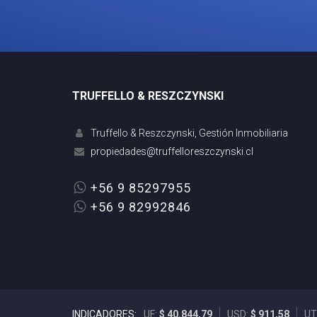
TRUFFELLO & RESZCZYNSKI
Truffello & Reszczynski, Gestión Inmobiliaria
+56 9 85297955
+56 9 82992846
INDICADORES:
UF:
$ 40.844,79
USD:
$ 911,58
UT