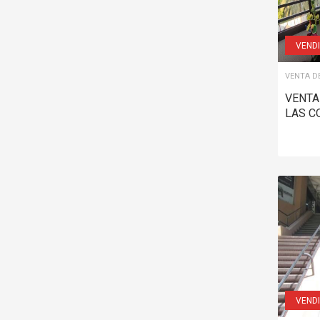
VEND
VENTA D
VENTA
LAS C
VEND