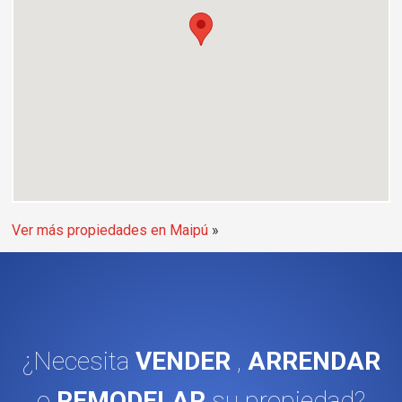
Ver más propiedades en Maipú
¿Necesita
VENDER
,
ARRENDAR
o
REMODELAR
su propiedad?