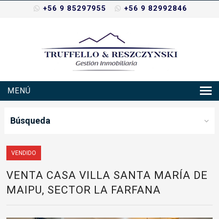
+56 9 85297955
+56 9 82992846
MENÚ
Inicio
Búsqueda
Nosotros
Propiedades
VENDIDO
VENTA CASA VILLA SANTA MARÍA DE
Servicios
MAIPU, SECTOR LA FARFANA
Noticias
Contacto